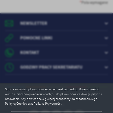
treści w postaci wiadomości, ofert, komunikatów mediów
*
Pola wymagane
społecznościowych.
NEWSLETTER
POMOCNE LINKI
KONTAKT
GODZINY PRACY SEKRETARIATU
Strona korzysta z plików cookies w celu realizacji usług. Możesz określić
warunki przechowywania lub dostępu do plików cookies klikając przycisk
Odwiedzin: 1639214
Ustawienia. Aby dowiedzieć się więcej zachęcamy do zapoznania się z
Polityką Cookies oraz Polityką Prywatności.
Online: 2