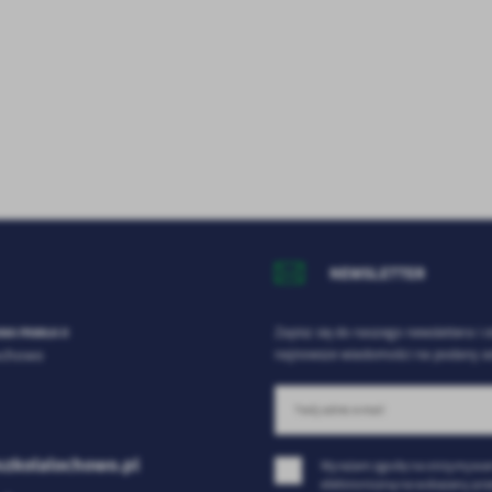
go typu pliki cookies umożliwiają stronie internetowej zapamiętanie wprowadzonych prze
ebie ustawień oraz personalizację określonych funkcjonalności czy prezentowanych treści.
ięki tym plikom cookies możemy zapewnić Ci większy komfort korzystania z funkcjonalnoś
ęcej
ZAPISZ WYBRANE
szej strony poprzez dopasowanie jej do Twoich indywidualnych preferencji. Wyrażenie
ody na funkcjonalne i personalizacyjne pliki cookies gwarantuje dostępność większej ilości
nkcji na stronie.
ODRZUĆ WSZYSTKIE
nalityczne
alityczne pliki cookies pomagają nam rozwijać się i dostosowywać do Twoich potrzeb.
ZEZWÓL NA WSZYSTKIE
okies analityczne pozwalają na uzyskanie informacji w zakresie wykorzystywania witryny
ęcej
ternetowej, miejsca oraz częstotliwości, z jaką odwiedzane są nasze serwisy www. Dane
zwalają nam na ocenę naszych serwisów internetowych pod względem ich popularności
ród użytkowników. Zgromadzone informacje są przetwarzane w formie zanonimizowanej
eklamowe
rażenie zgody na analityczne pliki cookies gwarantuje dostępność wszystkich
NEWSLETTER
nkcjonalności.
ięki reklamowym plikom cookies prezentujemy Ci najciekawsze informacje i aktualności n
ronach naszych partnerów.
omocyjne pliki cookies służą do prezentowania Ci naszych komunikatów na podstawie
NA PAWŁA II
Zapisz się do naszego newslettera i 
ęcej
alizy Twoich upodobań oraz Twoich zwyczajów dotyczących przeglądanej witryny
Łochowo
najnowsze wiadomości na podany ad
ternetowej. Treści promocyjne mogą pojawić się na stronach podmiotów trzecich lub firm
dących naszymi partnerami oraz innych dostawców usług. Firmy te działają w charakterze
średników prezentujących nasze treści w postaci wiadomości, ofert, komunikatów medió
ołecznościowych.
szkolalochowo.pl
Wyrażam zgodę na otrzymywan
elektroniczną na wskazany prz