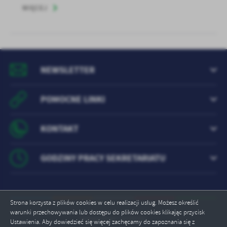
WIĘCEJ
NEWSLETTER
POMOCNE LINKI
KONTAKT
GODZINY PRACY SEKRETARIATU
Strona korzysta z plików cookies w celu realizacji usług. Możesz określić
warunki przechowywania lub dostępu do plików cookies klikając przycisk
Odwiedzin: 1639291
Ustawienia. Aby dowiedzieć się więcej zachęcamy do zapoznania się z