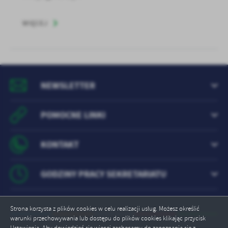
WIĘCEJ
NEWSLETTER
POMOCNE LINKI
KONTAKT
GODZINY PRACY SEKRETARIATU
Strona korzysta z plików cookies w celu realizacji usług. Możesz określić
warunki przechowywania lub dostępu do plików cookies klikając przycisk
Ustawienia. Aby dowiedzieć się więcej zachęcamy do zapoznania się z