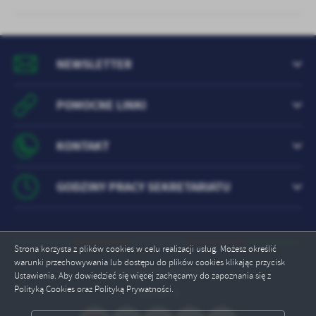
NEWSLETTER
POMOCNE LINKI
KONTAKT
GODZINY PRACY SEKRETARIATU
Strona korzysta z plików cookies w celu realizacji usług. Możesz określić
warunki przechowywania lub dostępu do plików cookies klikając przycisk
Odwiedzin: 1639081
Ustawienia. Aby dowiedzieć się więcej zachęcamy do zapoznania się z
Polityką Cookies oraz Polityką Prywatności.
Online: 3
ZAPISZ WYBRANE